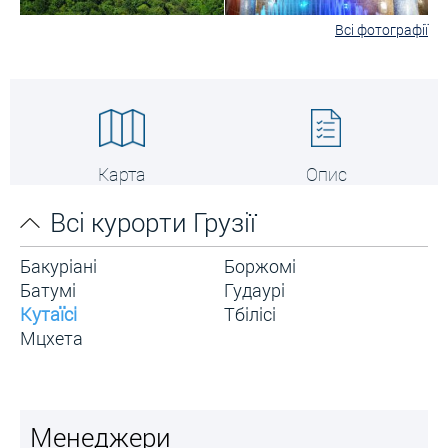
Всі фотографії
Карта
Опис
Всі курорти Грузії
Бакуріані
Боржомі
Батумі
Гудаурі
Кутаїсі
Тбілісі
Мцхета
Менеджери