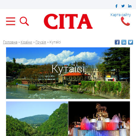
Карта сайту
Головна
»
Країни
»
Грузія
» Кутаїсі
Кутаїсі