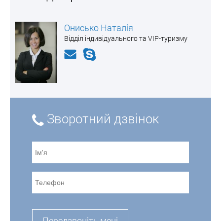
Онисько Наталія
Відділ індивідуального та VIP-туризму
Зворотний дзвінок
Передзвоніть мені