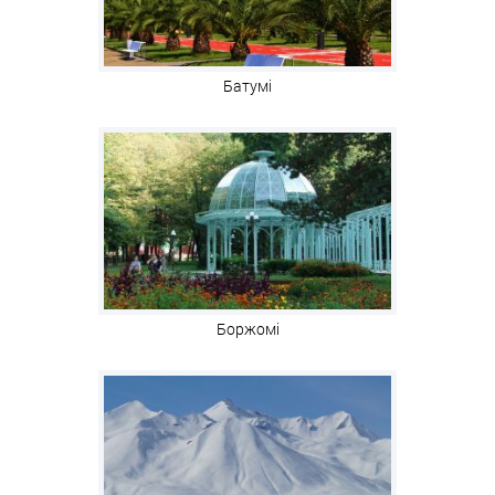
Батумі
Боржомі